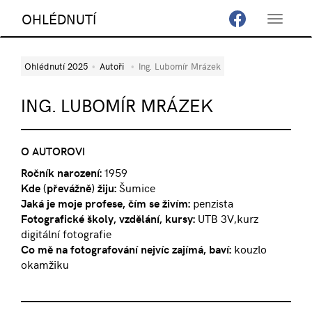
OHLÉDNUTÍ
Toggle
navigat
Ohlédnutí 2025
Autoři
Ing. Lubomír Mrázek
ING. LUBOMÍR MRÁZEK
O AUTOROVI
Ročník narození:
1959
Kde (převážně) žiju:
Šumice
Jaká je moje profese, čím se živím:
penzista
Fotografické školy, vzdělání, kursy:
UTB 3V,kurz
digitální fotografie
Co mě na fotografování nejvíc zajímá, baví:
kouzlo
okamžiku