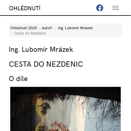
OHLÉDNUTÍ
Toggle
navigat
Ohlédnutí 2025
Autoři
Ing. Lubomír Mrázek
Cesta do Nezdenic
Ing. Lubomír Mrázek
CESTA DO NEZDENIC
O díle