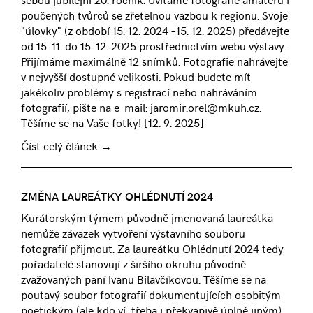
poučených tvůrců se zřetelnou vazbou k regionu. Svoje
"úlovky" (z období 15. 12. 2024 –15. 12. 2025) předávejte
od 15. 11. do 15. 12. 2025 prostřednictvím webu výstavy.
Přijímáme maximálně 12 snímků. Fotografie nahrávejte
v nejvyšší dostupné velikosti. Pokud budete mít
jakékoliv problémy s registrací nebo nahráváním
fotografií, pište na e-mail: jaromir.orel@mkuh.cz.
Těšíme se na Vaše fotky! [
12. 9. 2025
]
Číst celý článek →
ZMĚNA LAUREÁTKY OHLÉDNUTÍ 2024
Kurátorským týmem původně jmenovaná laureátka
nemůže závazek vytvoření výstavního souboru
fotografií přijmout. Za laureátku Ohlédnutí 2024 tedy
pořadatelé stanovují z širšího okruhu původně
zvažovaných paní Ivanu Bilavčíkovou. Těšíme se na
poutavý soubor fotografií dokumentujících osobitým
poetickým (ale kdo ví, třeba i překvapivě úplně jiným)