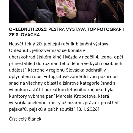
OHLÉDNUTÍ 2025: PESTRÁ VÝSTAVA TOP FOTOGRAFIÍ
ZE SLOVÁCKA
Neuvěřitelný 20. jubilejní ročník bilanční výstavy
Ohlédnutí, jehož vernisáž se konala v
uherskohradišťském kině Hvězda v neděli 4. ledna, opět
přinesl vhled do rozmanitého dění a velkých i osobních
událostí, které se v regionu Slovácka odehráli v
uplynulém roce. Fotografové zaměřili svou pozornost
snad na všechny oblasti a žánrové kategorie (snad s
výjimkou aktů). Laureátkou letošního ročníku byla
kurátory vybrána paní Marcela Krobotová, která
vytvořila ucelenou, místy až bizarní zprávu z prostředí
pejskařů, pejsků a psích soutěží. [
8. 1. 2026
]
Číst celý článek →