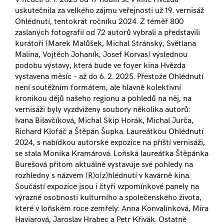
uskutečnila za velkého zájmu veřejnosti už 19. vernisáž
Ohlédnutí, tentokrát ročníku 2024. Z téměř 800
zaslaných fotografií od 72 autorů vybrali a představili
kurátoři (Marek Malůšek, Michal Stránský, Světlana
Malina, Vojtěch Johaník, Josef Korvas) výslednou
podobu výstavy, která bude ve foyer kina Hvězda
vystavena měsíc - až do 6. 2. 2025. Přestože Ohlédnutí
není soutěžním formátem, ale hlavně kolektivní
kronikou dějů našeho regionu a pohledů na něj, na
vernisáži byly vyzdviženy soubory několika autorů:
Ivana Bilavčíková, Michal Skip Horák, Michal Jurča,
Richard Klofáč a Štěpán Šupka. Laureátkou Ohlédnutí
2024, s nabídkou autorské expozice na příští vernisáži,
se stala Monika Kramárová. Loňská laureátka Štěpánka
Burešová přitom aktuálně vystavuje své pohledy na
rozhledny s názvem (R)o(z)hlédnutí v kavárně kina.
Součástí expozice jsou i čtyři vzpomínkové panely na
výrazné osobnosti kulturního a společenského života,
které v loňském roce zemřely: Anna Konvalinková, Mira
Haviarová, Jaroslav Hrabec a Petr Křivák. Ostatně