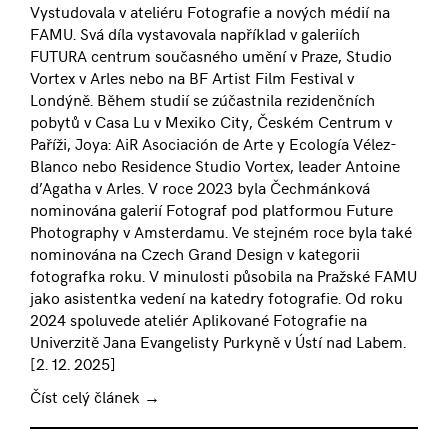
Vystudovala v ateliéru Fotografie a nových médií na
FAMU. Svá díla vystavovala například v galeriích
FUTURA centrum současného umění v Praze, Studio
Vortex v Arles nebo na BF Artist Film Festival v
Londýně. Během studií se zúčastnila rezidenčních
pobytů v Casa Lu v Mexiko City, Českém Centrum v
Paříži, Joya: AiR Asociación de Arte y Ecología Vélez-
Blanco nebo Residence Studio Vortex, leader Antoine
d’Agatha v Arles. V roce 2023 byla Čechmánková
nominována galerií Fotograf pod platformou Future
Photography v Amsterdamu. Ve stejném roce byla také
nominována na Czech Grand Design v kategorii
fotografka roku. V minulosti působila na Pražské FAMU
jako asistentka vedení na katedry fotografie. Od roku
2024 spoluvede ateliér Aplikované Fotografie na
Univerzitě Jana Evangelisty Purkyně v Ústí nad Labem.
[
2. 12. 2025
]
Číst celý článek →