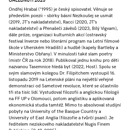
Ondřej Hrabal (*1995) je český spisovatel. Věnuje se
především poezii – sbírky básní Nezkoušej se usmát
(2019, JT's nakladatelství), Racci (2020, JT’s
nakladatelství) a Přenašeči závěsů (2023, Bílý Vigvam),
dále próze, organizaci kulturních akcí (ostravský
festival Inverze nebo literární program na Letní filmové
škole v Uherském Hradišti) a hudbě (kapely Bartleby a
Ministerstvo Obřany). V minulosti také slam poetry
(mistr ČR za rok 2018). Publikoval jednu knihu pro děti
nazvanou Tasemnice hledá byt (2022, Host). Spolu se
svým slamovým kolegou Dr. Filipitchem vystoupil 16.
listopadu 2019 na Letenské pláni na největší veřejné
demonstraci od Sametové revoluce, které se účastnilo
tři sta tisíc lidí. Vystudoval filozofii a anglickou filologii
na FF UP v Olomouci, potom anglistiku a aplikovaná
ekonomická studia tamtéž. Mimo to absolvoval studijní
pobyty na University of the Basque Country a
University of East Anglia (filozofie a tvůrčí psaní). Je
ředitelem neziskového nakladatelství Nugis Finem
Publishing. [
2. 12. 2025
]