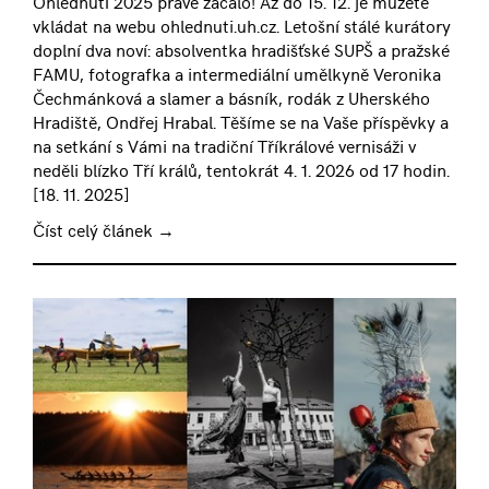
Ohlédnutí 2025 právě začalo! Až do 15. 12. je můžete
vkládat na webu ohlednuti.uh.cz. Letošní stálé kurátory
doplní dva noví: absolventka hradišťské SUPŠ a pražské
FAMU, fotografka a intermediální umělkyně Veronika
Čechmánková a slamer a básník, rodák z Uherského
Hradiště, Ondřej Hrabal. Těšíme se na Vaše příspěvky a
na setkání s Vámi na tradiční Tříkrálové vernisáži v
neděli blízko Tří králů, tentokrát 4. 1. 2026 od 17 hodin.
[
18. 11. 2025
]
Číst celý článek →