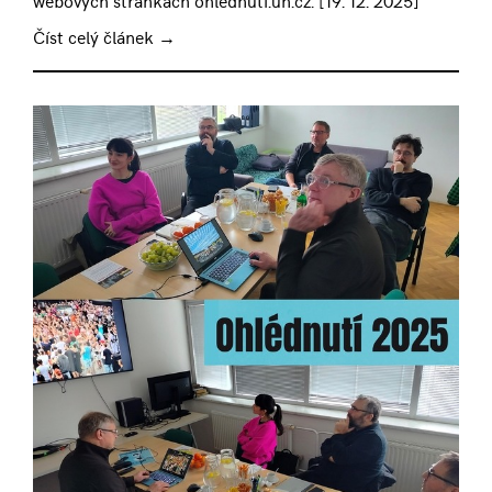
webových stránkách ohlednuti.uh.cz. [
19. 12. 2025
]
Číst celý článek →