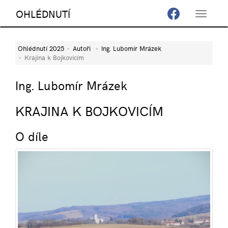
OHLÉDNUTÍ
Toggle
navigat
Ohlédnutí 2025
Autoři
Ing. Lubomír Mrázek
Krajina k Bojkovicím
Ing. Lubomír Mrázek
KRAJINA K BOJKOVICÍM
O díle