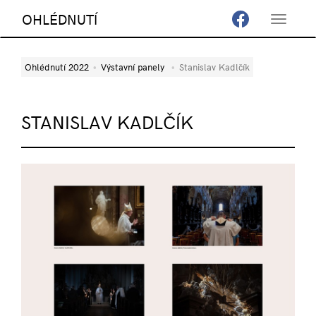
OHLÉDNUTÍ
Toggle
navigat
Ohlédnutí 2022
Výstavní panely
Stanislav Kadlčík
STANISLAV KADLČÍK