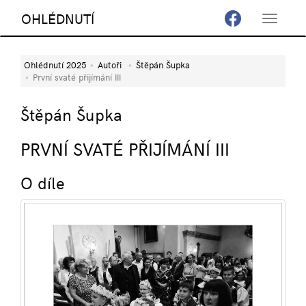
OHLÉDNUTÍ
Toggle
navigat
Ohlédnutí 2025
Autoři
Štěpán Šupka
První svaté přijímání III
Štěpán Šupka
PRVNÍ SVATÉ PŘIJÍMÁNÍ III
O díle