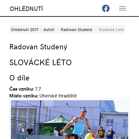
OHLÉDNUTÍ
Toggle
navigat
Ohlédnutí 2017
Autoři
Radovan Studený
Slovácké Léto
Radovan Studený
SLOVÁCKÉ LÉTO
O díle
Čas vzniku:
7.7.
Místo vzniku:
Uherské Hradiště