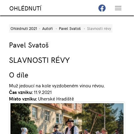
OHLÉDNUTÍ
Toggle
navigat
Ohlédnutí 2021
Autoři
Pavel Svatoš
Slavnosti révy
Pavel Svatoš
SLAVNOSTI RÉVY
O díle
Muž jedoucí na kole vyzdobeném vinou révou.
Čas vzniku:
11.9.2021
Místo vzniku:
Uherské Hradiště