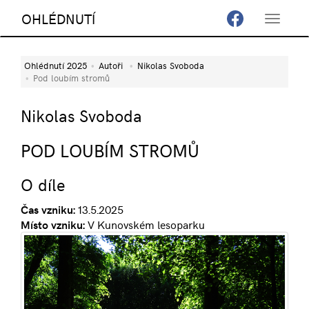
OHLÉDNUTÍ
Toggle
navigat
Ohlédnutí 2025
Autoři
Nikolas Svoboda
Pod loubím stromů
Nikolas Svoboda
POD LOUBÍM STROMŮ
O díle
Čas vzniku:
13.5.2025
Místo vzniku:
V Kunovském lesoparku