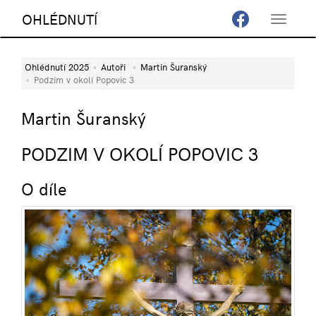
OHLÉDNUTÍ
Toggle
navigat
Ohlédnutí 2025
Autoři
Martin Šuranský
Podzim v okolí Popovic 3
Martin Šuranský
PODZIM V OKOLÍ POPOVIC 3
O díle