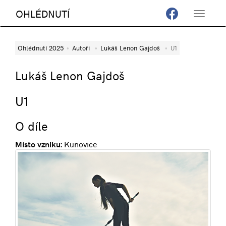
OHLÉDNUTÍ
Toggle
navigat
Ohlédnutí 2025
Autoři
Lukáš Lenon Gajdoš
U1
Lukáš Lenon Gajdoš
U1
O díle
Místo vzniku:
Kunovice