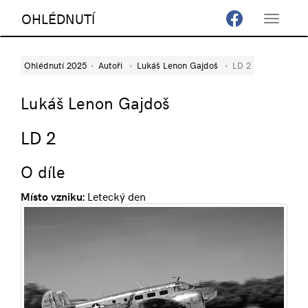
OHLÉDNUTÍ
Toggle
navigat
Ohlédnutí 2025
Autoři
Lukáš Lenon Gajdoš
LD 2
Lukáš Lenon Gajdoš
LD 2
O díle
Místo vzniku:
Letecký den