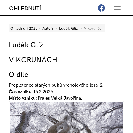
OHLÉDNUTÍ
Toggle
navigat
Ohlédnutí 2025
Autoři
Luděk Glíž
V korunách
Luděk Glíž
V KORUNÁCH
O díle
Propletenec starých buků vrcholového lesa-2.
Čas vzniku:
15.2.2025
Místo vzniku:
Prales Velká Javořina.