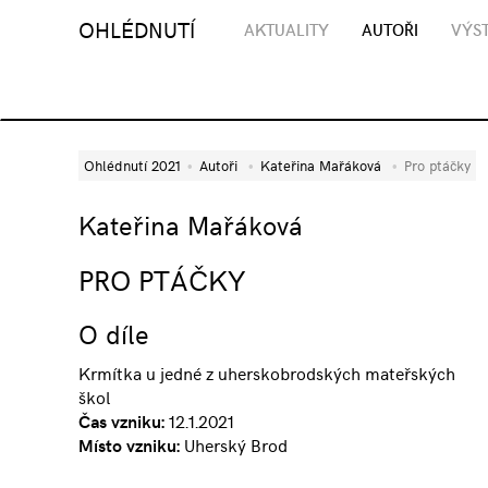
OHLÉDNUTÍ
AKTUALITY
AUTOŘI
VÝST
Ohlédnutí 2021
Autoři
Kateřina Mařáková
Pro ptáčky
Kateřina Mařáková
PRO PTÁČKY
O díle
Krmítka u jedné z uherskobrodských mateřských
škol
Čas vzniku:
12.1.2021
Místo vzniku:
Uherský Brod