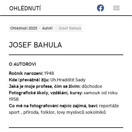
OHLÉDNUTÍ
Toggle
navigat
Ohlédnutí 2025
Autoři
Josef Bahula
JOSEF BAHULA
O AUTOROVI
Ročník narození:
1948
Kde (převážně) žiju:
Uh.Hradiště Sady
Jaká je moje profese, čím se živím:
důchodce
Fotografické školy, vzdělání, kursy:
samouk od roku
1958
Co mě na fotografování nejvíc zajímá, baví:
reportáže
sport , příroda, folklor, lovy myslivců sokolníků