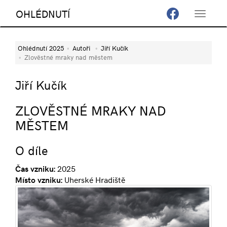
OHLÉDNUTÍ
Toggle
navigat
Ohlédnutí 2025
Autoři
Jiří Kučík
Zlověstné mraky nad městem
Jiří Kučík
ZLOVĚSTNÉ MRAKY NAD
MĚSTEM
O díle
Čas vzniku:
2025
Místo vzniku:
Uherské Hradiště