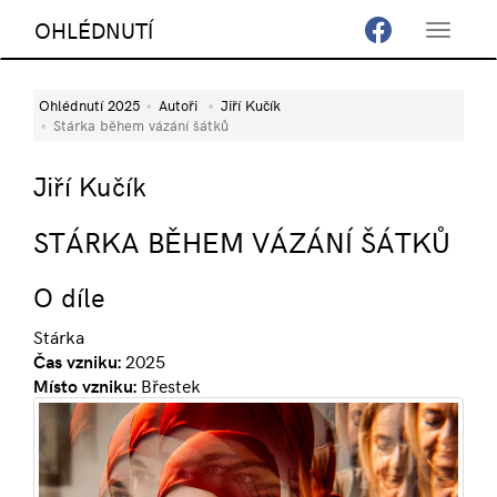
OHLÉDNUTÍ
Toggle
navigat
Ohlédnutí 2025
Autoři
Jiří Kučík
Stárka během vázání šátků
Jiří Kučík
STÁRKA BĚHEM VÁZÁNÍ ŠÁTKŮ
O díle
Stárka
Čas vzniku:
2025
Místo vzniku:
Břestek