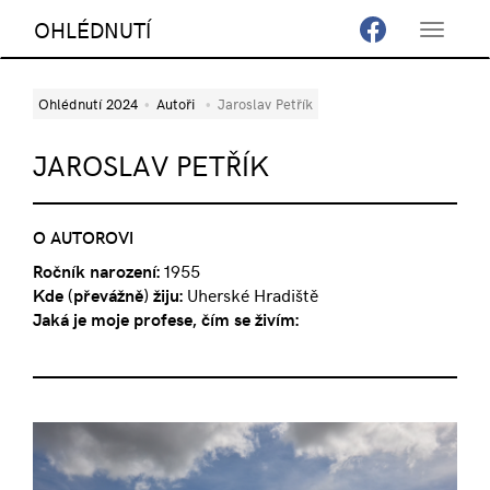
OHLÉDNUTÍ
Toggle
navigat
Ohlédnutí 2024
Autoři
Jaroslav Petřík
JAROSLAV PETŘÍK
O AUTOROVI
Ročník narození:
1955
Kde (převážně) žiju:
Uherské Hradiště
Jaká je moje profese, čím se živím: