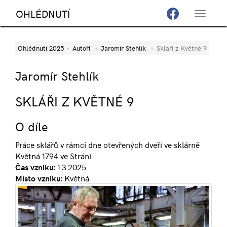
OHLÉDNUTÍ
Toggle
navigat
Ohlédnutí 2025
Autoři
Jaromír Stehlík
Skláři z Květné 9
Jaromír Stehlík
SKLÁŘI Z KVĚTNÉ 9
O díle
Práce sklářů v rámci dne otevřených dveří ve sklárně
Květná 1794 ve Strání
Čas vzniku:
1.3.2025
Místo vzniku:
Květná