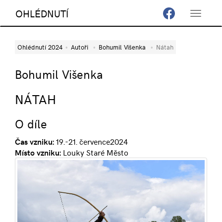
OHLÉDNUTÍ
Toggle
navigat
Ohlédnutí 2024
Autoři
Bohumil Višenka
Nátah
Bohumil Višenka
NÁTAH
O díle
Čas vzniku:
19.-21. července2024
Místo vzniku:
Louky Staré Město