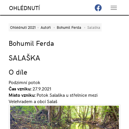
OHLÉDNUTÍ
Toggle
navigat
Ohlédnutí 2021
Autoři
Bohumil Ferda
Salaška
Bohumil Ferda
SALAŠKA
O díle
Podzimní potok
Čas vzniku:
27.9.2021
Místo vzniku:
Potok Salaška u střelnice mezi
Velehradem a obcí Salaš