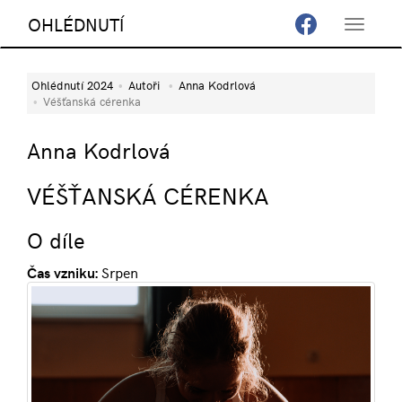
OHLÉDNUTÍ
Toggle
navigat
Ohlédnutí 2024
Autoři
Anna Kodrlová
Véšťanská cérenka
Anna Kodrlová
VÉŠŤANSKÁ CÉRENKA
O díle
Čas vzniku:
Srpen