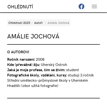
OHLÉDNUTÍ
Toggle
navigat
Ohlédnutí 2025
Autoři
Amálie Jochová
AMÁLIE JOCHOVÁ
O AUTOROVI
Ročník narození:
2008
Kde (převážně) žiju:
Uherský Ostroh
Jaká je moje profese, čím se živím:
student
Fotografické školy, vzdělání, kursy:
studuji 3.ročník
Střední umělecko-průmyslové školy v Uherském
Hradišti (obor užitá fotografie)