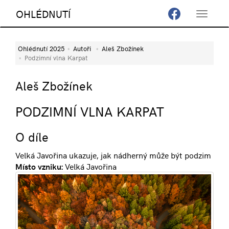
OHLÉDNUTÍ
Toggle
navigat
Ohlédnutí 2025
Autoři
Aleš Zbožínek
Podzimní vlna Karpat
Aleš Zbožínek
PODZIMNÍ VLNA KARPAT
O díle
Velká Javořina ukazuje, jak nádherný může být podzim
Místo vzniku:
Velká Javořina